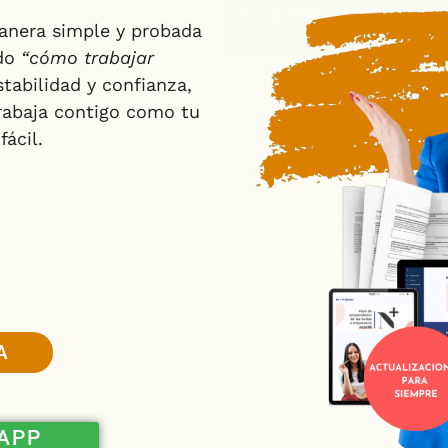
nera simple y probada
ndo
“cómo trabajar
stabilidad y confianza,
rabaja contigo como tu
ácil.
A
APP