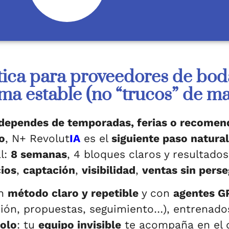
tica para proveedores de bod
ema estable (no “trucos” de ma
dependes de temporadas, ferias o recomen
o
, N+ Revolut
IA
es el
siguiente paso natural
l:
8 semanas
, 4 bloques claros y resultados
ios
,
captación
,
visibilidad
,
ventas sin perse
un
método claro y repetible
y con
agentes G
ión, propuestas, seguimiento…), entrenados
olo
: tu
equipo invisible
te acompaña en el d