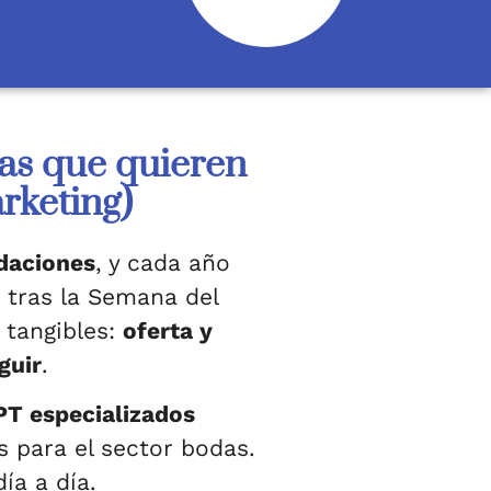
as que quieren
rketing)
daciones
, y cada año
tras la Semana del
 tangibles:
oferta y
guir
.
PT especializados
 para el sector bodas.
ía a día.